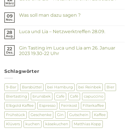
und
März
Keine
Lia
Kommentare
–
zu
Netzwerktreffen
Was soll man dazu sagen ?
09
Luca
25.07.2024
und
Nov.
Keine
Lia
Kommentare
–
zu
Netzwerktreffen
Luca und Lia – Netzwerktreffen 28.09.
28
Was
28.03.2024
soll
Aug.
Keine
man
Kommentare
dazu
zu
sagen
Gin Tasting im Luca und Lia am 26. Januar
22
Luca
?
und
Dez.
2023 19.30-22 Uhr
Lia
Keine
–
Kommentare
Netzwerktreffen
zu
28.09.
Gin
Schlagwörter
Tasting
im
Luca
und
9-Bar
Barsbüttel
bei Hamburg
bei Reinbek
Bier
Lia
am
Biertasting
brunsbek
Cafe
Café
capuccino
26.
Januar
2023
Elbgold Kaffee
Espresso
Feinkost
Filterkaffee
19.30-
22
Frühstück
Geschenke
Gin
Gutschein
Kaffee
Uhr
Klüvers
kuchen
käsekuchen
Matthias Kopp