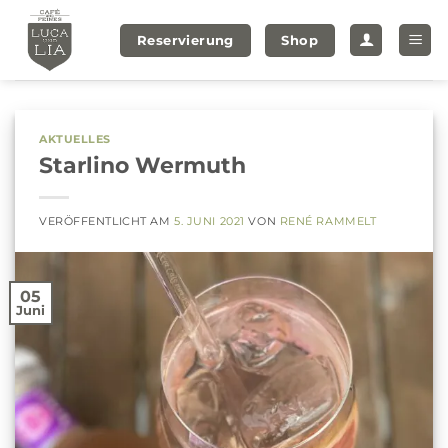
Zum
Inhalt
Reservierung
Shop
springen
AKTUELLES
Starlino Wermuth
VERÖFFENTLICHT AM
5. JUNI 2021
VON
RENÉ RAMMELT
05
Juni