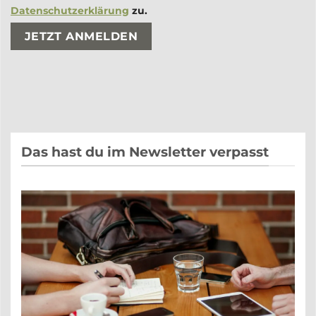
Datenschutzerklärung
zu.
Bitte lasse dieses Feld leer.
Bitte lasse dieses Feld leer.
Das hast du im Newsletter verpasst