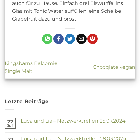
auch für zu Hause. Einfach drei Eiswürffel ins
Glas mit Tonic Water auffüllen, eine Scheibe
Grapefruit dazu und prost.
Kingsbarns Balcomie
Chocqlate vegan
Single Malt
Letzte Beiträge
Luca und Lia – Netzwerktreffen 25.07.2024
22
Juli
Keine
Kommentare
zu
Luca und Lia – Netzwerktreffen 28.03.2024
22
Luca