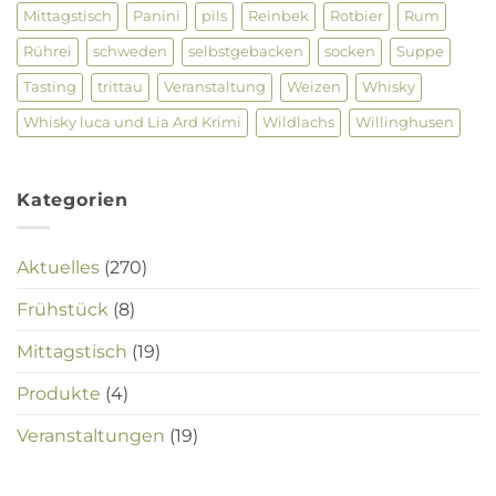
Mittagstisch
Panini
pils
Reinbek
Rotbier
Rum
Rührei
schweden
selbstgebacken
socken
Suppe
Tasting
trittau
Veranstaltung
Weizen
Whisky
Whisky luca und Lia Ard Krimi
Wildlachs
Willinghusen
Kategorien
Aktuelles
(270)
Frühstück
(8)
Mittagstisch
(19)
Produkte
(4)
Veranstaltungen
(19)