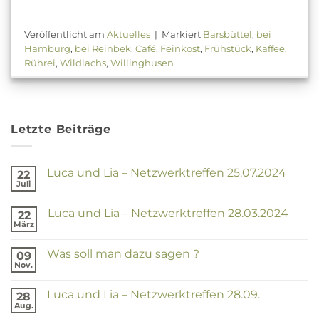
Veröffentlicht am
Aktuelles
|
Markiert
Barsbüttel
,
bei
Hamburg
,
bei Reinbek
,
Café
,
Feinkost
,
Frühstück
,
Kaffee
,
Rührei
,
Wildlachs
,
Willinghusen
Letzte Beiträge
Luca und Lia – Netzwerktreffen 25.07.2024
22
Juli
Keine
Kommentare
zu
Luca und Lia – Netzwerktreffen 28.03.2024
22
Luca
und
März
Keine
Lia
Kommentare
–
zu
Netzwerktreffen
Was soll man dazu sagen ?
09
Luca
25.07.2024
und
Nov.
Keine
Lia
Kommentare
–
zu
Netzwerktreffen
Luca und Lia – Netzwerktreffen 28.09.
28
Was
28.03.2024
soll
Aug.
Keine
man
Kommentare