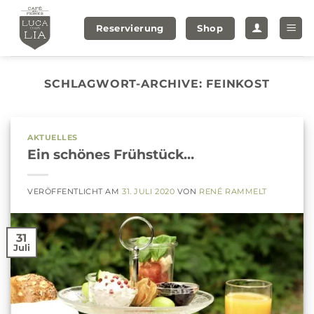
Zum
Inhalt
Reservierung
Shop
springen
SCHLAGWORT-ARCHIVE:
FEINKOST
AKTUELLES
Ein schönes Frühstück…
VERÖFFENTLICHT AM
31. JULI 2020
VON
RENÉ RAMMELT
31
Juli