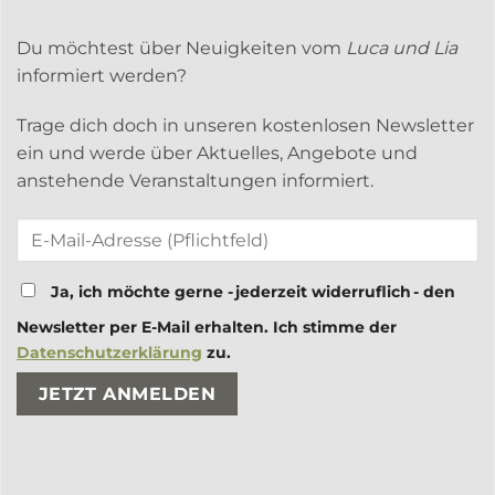
Du möchtest über Neuigkeiten vom
Luca und Lia
informiert werden?
Trage dich doch in unseren kostenlosen Newsletter
ein und werde über Aktuelles, Angebote und
anstehende Veranstaltungen informiert.
Ja, ich möchte gerne - jederzeit widerruflich - den
Newsletter per E-Mail erhalten. Ich stimme der
Datenschutzerklärung
zu.
Bitte lasse dieses Feld leer.
Bitte lasse dieses Feld leer.