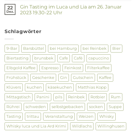
dazu
zu
sagen
Gin Tasting im Luca und Lia am 26. Januar
22
Luca
?
und
Dez.
2023 19.30-22 Uhr
Lia
Keine
–
Kommentare
Netzwerktreffen
zu
28.09.
Gin
Schlagwörter
Tasting
im
Luca
und
9-Bar
Barsbüttel
bei Hamburg
bei Reinbek
Bier
Lia
am
Biertasting
brunsbek
Cafe
Café
capuccino
26.
Januar
2023
Elbgold Kaffee
Espresso
Feinkost
Filterkaffee
19.30-
22
Frühstück
Geschenke
Gin
Gutschein
Kaffee
Uhr
Klüvers
kuchen
käsekuchen
Matthias Kopp
Mittagstisch
Panini
pils
Reinbek
Rotbier
Rum
Rührei
schweden
selbstgebacken
socken
Suppe
Tasting
trittau
Veranstaltung
Weizen
Whisky
Whisky luca und Lia Ard Krimi
Wildlachs
Willinghusen