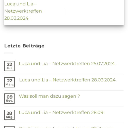
Luca und Lia –
Netzwerktreffen
28.03.2024
Letzte Beiträge
Luca und Lia – Netzwerktreffen 25.07.2024
22
Juli
Keine
Kommentare
zu
Luca und Lia – Netzwerktreffen 28.03.2024
22
Luca
und
März
Keine
Lia
Kommentare
–
zu
Netzwerktreffen
Was soll man dazu sagen ?
09
Luca
25.07.2024
und
Nov.
Keine
Lia
Kommentare
–
zu
Netzwerktreffen
Luca und Lia – Netzwerktreffen 28.09.
28
Was
28.03.2024
soll
Aug.
Keine
man
Kommentare
dazu
zu
sagen