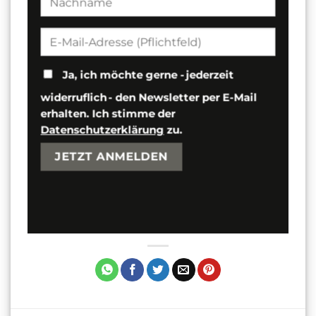
Ja, ich möchte gerne - jederzeit
widerruflich - den Newsletter per E-Mail
erhalten. Ich stimme der
Datenschutzerklärung
zu.
Bitte lasse dieses Feld leer.
Bitte lasse dieses Feld leer.