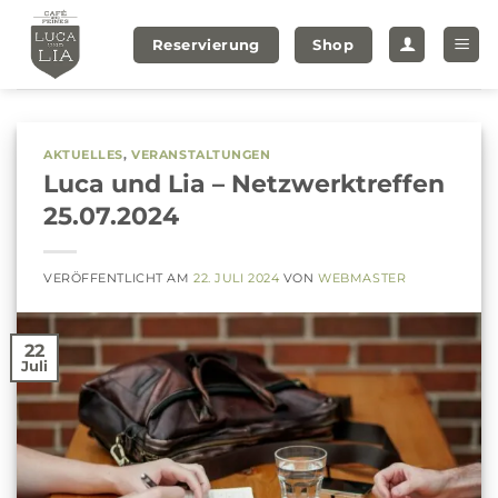
Zum
Inhalt
Reservierung
Shop
springen
AKTUELLES
,
VERANSTALTUNGEN
Luca und Lia – Netzwerktreffen
25.07.2024
VERÖFFENTLICHT AM
22. JULI 2024
VON
WEBMASTER
22
Juli