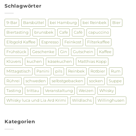
zu
28.09.
Gin
Schlagwörter
Tasting
im
Luca
und
9-Bar
Barsbüttel
bei Hamburg
bei Reinbek
Bier
Lia
am
Biertasting
brunsbek
Cafe
Café
capuccino
26.
Januar
2023
Elbgold Kaffee
Espresso
Feinkost
Filterkaffee
19.30-
22
Frühstück
Geschenke
Gin
Gutschein
Kaffee
Uhr
Klüvers
kuchen
käsekuchen
Matthias Kopp
Mittagstisch
Panini
pils
Reinbek
Rotbier
Rum
Rührei
schweden
selbstgebacken
socken
Suppe
Tasting
trittau
Veranstaltung
Weizen
Whisky
Whisky luca und Lia Ard Krimi
Wildlachs
Willinghusen
Kategorien