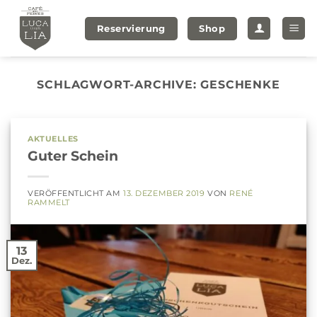
Zum
Inhalt
Reservierung
Shop
springen
SCHLAGWORT-ARCHIVE:
GESCHENKE
AKTUELLES
Guter Schein
VERÖFFENTLICHT AM
13. DEZEMBER 2019
VON
RENÉ
RAMMELT
13
Dez.