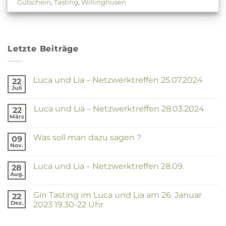
Gutschein
,
Tasting
,
Willinghusen
Letzte Beiträge
Luca und Lia – Netzwerktreffen 25.07.2024
22
Juli
Keine
Kommentare
zu
Luca und Lia – Netzwerktreffen 28.03.2024
22
Luca
und
März
Keine
Lia
Kommentare
–
zu
Netzwerktreffen
Was soll man dazu sagen ?
09
Luca
25.07.2024
und
Nov.
Keine
Lia
Kommentare
–
zu
Netzwerktreffen
Luca und Lia – Netzwerktreffen 28.09.
28
Was
28.03.2024
soll
Aug.
Keine
man
Kommentare
dazu
zu
sagen
Gin Tasting im Luca und Lia am 26. Januar
22
Luca
?
und
Dez.
2023 19.30-22 Uhr
Lia
Keine
–
Kommentare
Netzwerktreffen