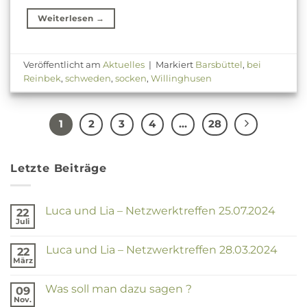
Weiterlesen
→
Veröffentlicht am
Aktuelles
|
Markiert
Barsbüttel
,
bei
Reinbek
,
schweden
,
socken
,
Willinghusen
1
2
3
4
…
28
Letzte Beiträge
Luca und Lia – Netzwerktreffen 25.07.2024
22
Juli
Keine
Kommentare
zu
Luca und Lia – Netzwerktreffen 28.03.2024
22
Luca
und
März
Keine
Lia
Kommentare
–
zu
Netzwerktreffen
Was soll man dazu sagen ?
09
Luca
25.07.2024
und
Nov.
Keine