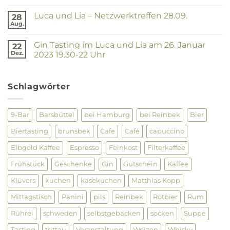
Lia
Kommentare
–
zu
Netzwerktreffen
Luca und Lia – Netzwerktreffen 28.09.
28
Was
28.03.2024
soll
Aug.
Keine
man
Kommentare
dazu
zu
sagen
Gin Tasting im Luca und Lia am 26. Januar
22
Luca
?
und
Dez.
2023 19.30-22 Uhr
Lia
Keine
–
Kommentare
Netzwerktreffen
zu
28.09.
Gin
Schlagwörter
Tasting
im
Luca
und
9-Bar
Barsbüttel
bei Hamburg
bei Reinbek
Bier
Lia
am
Biertasting
brunsbek
Cafe
Café
capuccino
26.
Januar
2023
Elbgold Kaffee
Espresso
Feinkost
Filterkaffee
19.30-
22
Frühstück
Geschenke
Gin
Gutschein
Kaffee
Uhr
Klüvers
kuchen
käsekuchen
Matthias Kopp
Mittagstisch
Panini
pils
Reinbek
Rotbier
Rum
Rührei
schweden
selbstgebacken
socken
Suppe
Tasting
trittau
Veranstaltung
Weizen
Whisky