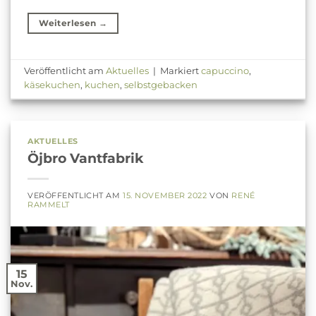
Weiterlesen
→
Veröffentlicht am
Aktuelles
|
Markiert
capuccino
,
käsekuchen
,
kuchen
,
selbstgebacken
AKTUELLES
Öjbro Vantfabrik
VERÖFFENTLICHT AM
15. NOVEMBER 2022
VON
RENÉ
RAMMELT
15
Nov.