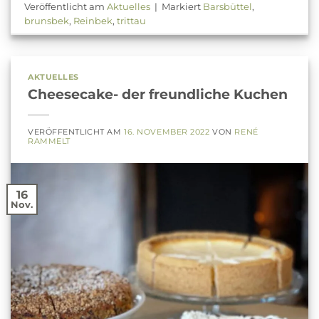
Veröffentlicht am
Aktuelles
|
Markiert
Barsbüttel
,
brunsbek
,
Reinbek
,
trittau
AKTUELLES
Cheesecake- der freundliche Kuchen
VERÖFFENTLICHT AM
16. NOVEMBER 2022
VON
RENÉ
RAMMELT
16
Nov.