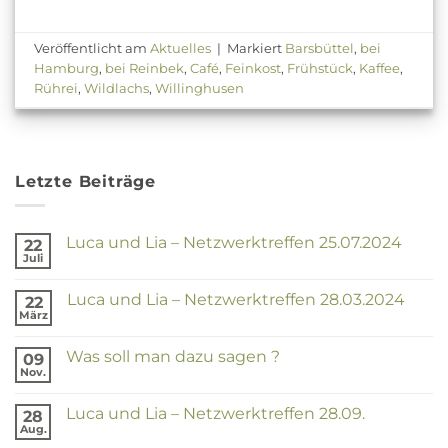
Veröffentlicht am
Aktuelles
|
Markiert
Barsbüttel
,
bei
Hamburg
,
bei Reinbek
,
Café
,
Feinkost
,
Frühstück
,
Kaffee
,
Rührei
,
Wildlachs
,
Willinghusen
Letzte Beiträge
Luca und Lia – Netzwerktreffen 25.07.2024
22
Juli
Keine
Kommentare
zu
Luca und Lia – Netzwerktreffen 28.03.2024
22
Luca
und
März
Keine
Lia
Kommentare
–
zu
Netzwerktreffen
Was soll man dazu sagen ?
09
Luca
25.07.2024
und
Nov.
Keine
Lia
Kommentare
–
zu
Netzwerktreffen
Luca und Lia – Netzwerktreffen 28.09.
28
Was
28.03.2024
soll
Aug.
Keine
man
Kommentare