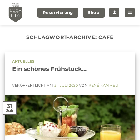
Zum
Inhalt
Reservierung
Shop
springen
SCHLAGWORT-ARCHIVE:
CAFÉ
AKTUELLES
Ein schönes Frühstück…
VERÖFFENTLICHT AM
31. JULI 2020
VON
RENÉ RAMMELT
31
Juli