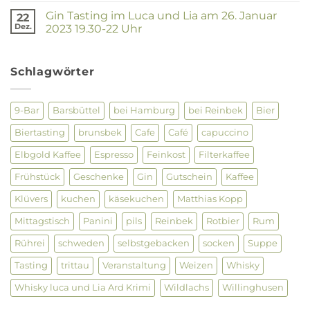
dazu
zu
sagen
Gin Tasting im Luca und Lia am 26. Januar
22
Luca
?
und
Dez.
2023 19.30-22 Uhr
Lia
Keine
–
Kommentare
Netzwerktreffen
zu
28.09.
Gin
Schlagwörter
Tasting
im
Luca
und
9-Bar
Barsbüttel
bei Hamburg
bei Reinbek
Bier
Lia
am
Biertasting
brunsbek
Cafe
Café
capuccino
26.
Januar
2023
Elbgold Kaffee
Espresso
Feinkost
Filterkaffee
19.30-
22
Frühstück
Geschenke
Gin
Gutschein
Kaffee
Uhr
Klüvers
kuchen
käsekuchen
Matthias Kopp
Mittagstisch
Panini
pils
Reinbek
Rotbier
Rum
Rührei
schweden
selbstgebacken
socken
Suppe
Tasting
trittau
Veranstaltung
Weizen
Whisky
Whisky luca und Lia Ard Krimi
Wildlachs
Willinghusen