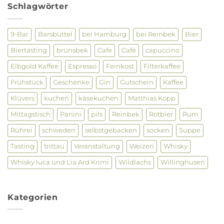
Gin
Schlagwörter
Tasting
im
Luca
und
9-Bar
Barsbüttel
bei Hamburg
bei Reinbek
Bier
Lia
am
Biertasting
brunsbek
Cafe
Café
capuccino
26.
Januar
2023
Elbgold Kaffee
Espresso
Feinkost
Filterkaffee
19.30-
22
Frühstück
Geschenke
Gin
Gutschein
Kaffee
Uhr
Klüvers
kuchen
käsekuchen
Matthias Kopp
Mittagstisch
Panini
pils
Reinbek
Rotbier
Rum
Rührei
schweden
selbstgebacken
socken
Suppe
Tasting
trittau
Veranstaltung
Weizen
Whisky
Whisky luca und Lia Ard Krimi
Wildlachs
Willinghusen
Kategorien