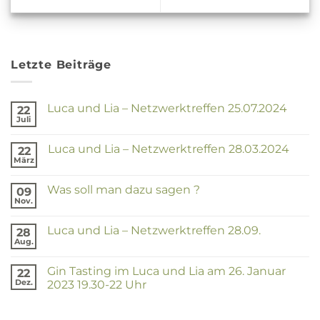
Letzte Beiträge
Luca und Lia – Netzwerktreffen 25.07.2024
22
Juli
Keine
Kommentare
zu
Luca und Lia – Netzwerktreffen 28.03.2024
22
Luca
und
März
Keine
Lia
Kommentare
–
zu
Netzwerktreffen
Was soll man dazu sagen ?
09
Luca
25.07.2024
und
Nov.
Keine
Lia
Kommentare
–
zu
Netzwerktreffen
Luca und Lia – Netzwerktreffen 28.09.
28
Was
28.03.2024
soll
Aug.
Keine
man
Kommentare
dazu
zu
sagen
Gin Tasting im Luca und Lia am 26. Januar
22
Luca
?
und
Dez.
2023 19.30-22 Uhr
Lia
Keine
–
Kommentare
Netzwerktreffen
zu
28.09.