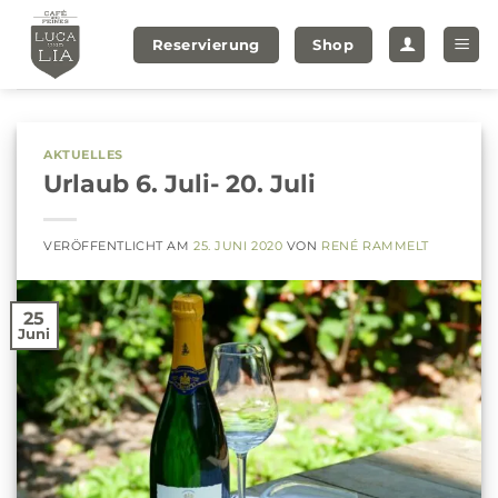
Zum
Inhalt
Reservierung
Shop
springen
AKTUELLES
Urlaub 6. Juli- 20. Juli
VERÖFFENTLICHT AM
25. JUNI 2020
VON
RENÉ RAMMELT
25
Juni