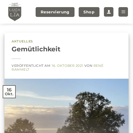
Zum
Inhalt
Reservierung
Shop
springen
AKTUELLES
Gemütlichkeit
VERÖFFENTLICHT AM
16. OKTOBER 2021
VON
RENÉ
RAMMELT
16
Okt.