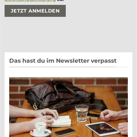
Bitte lasse dieses Feld leer.
Bitte lasse dieses Feld leer.
Das hast du im Newsletter verpasst