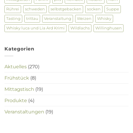
Rührei
schweden
selbstgebacken
socken
Suppe
Tasting
trittau
Veranstaltung
Weizen
Whisky
Whisky luca und Lia Ard Krimi
Wildlachs
Willinghusen
Kategorien
Aktuelles
(270)
Frühstück
(8)
Mittagstisch
(19)
Produkte
(4)
Veranstaltungen
(19)