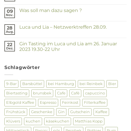
Lia
Kommentare
–
zu
Netzwerktreffen
Was soll man dazu sagen ?
09
Luca
25.07.2024
und
Nov.
Keine
Lia
Kommentare
–
zu
Netzwerktreffen
Luca und Lia – Netzwerktreffen 28.09.
28
Was
28.03.2024
soll
Aug.
Keine
man
Kommentare
dazu
zu
sagen
Gin Tasting im Luca und Lia am 26. Januar
22
Luca
?
und
Dez.
2023 19.30-22 Uhr
Lia
Keine
–
Kommentare
Netzwerktreffen
zu
28.09.
Gin
Schlagwörter
Tasting
im
Luca
und
9-Bar
Barsbüttel
bei Hamburg
bei Reinbek
Bier
Lia
am
Biertasting
brunsbek
Cafe
Café
capuccino
26.
Januar
2023
Elbgold Kaffee
Espresso
Feinkost
Filterkaffee
19.30-
22
Frühstück
Geschenke
Gin
Gutschein
Kaffee
Uhr
Klüvers
kuchen
käsekuchen
Matthias Kopp
Mittagstisch
Panini
pils
Reinbek
Rotbier
Rum