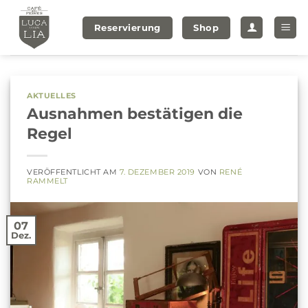
Zum
Inhalt
Reservierung
Shop
springen
AKTUELLES
Ausnahmen bestätigen die
Regel
VERÖFFENTLICHT AM
7. DEZEMBER 2019
VON
RENÉ
RAMMELT
07
Dez.