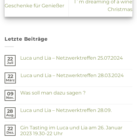
I´m dreaming of a wine
Geschenke für Genießer
Christmas
Letzte Beiträge
Luca und Lia – Netzwerktreffen 25.07.2024
22
Juli
Keine
Kommentare
zu
Luca und Lia – Netzwerktreffen 28.03.2024
22
Luca
und
März
Keine
Lia
Kommentare
–
zu
Netzwerktreffen
Was soll man dazu sagen ?
09
Luca
25.07.2024
und
Nov.
Keine
Lia
Kommentare
–
zu
Netzwerktreffen
Luca und Lia – Netzwerktreffen 28.09.
28
Was
28.03.2024
soll
Aug.
Keine
man
Kommentare
dazu
zu
sagen
Gin Tasting im Luca und Lia am 26. Januar
22
Luca
?
und
Dez.
2023 19.30-22 Uhr
Lia