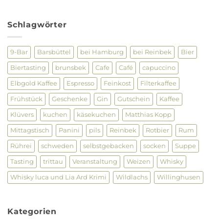
Keine
–
Kommentare
Netzwerktreffen
zu
28.09.
Gin
Schlagwörter
Tasting
im
Luca
und
9-Bar
Barsbüttel
bei Hamburg
bei Reinbek
Bier
Lia
am
Biertasting
brunsbek
Cafe
Café
capuccino
26.
Januar
2023
Elbgold Kaffee
Espresso
Feinkost
Filterkaffee
19.30-
22
Frühstück
Geschenke
Gin
Gutschein
Kaffee
Uhr
Klüvers
kuchen
käsekuchen
Matthias Kopp
Mittagstisch
Panini
pils
Reinbek
Rotbier
Rum
Rührei
schweden
selbstgebacken
socken
Suppe
Tasting
trittau
Veranstaltung
Weizen
Whisky
Whisky luca und Lia Ard Krimi
Wildlachs
Willinghusen
Kategorien