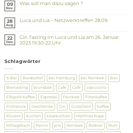
Netzwerktreffen
Was soll man dazu sagen ?
09
Luca
25.07.2024
und
Nov.
Keine
Lia
Kommentare
–
zu
Netzwerktreffen
Luca und Lia – Netzwerktreffen 28.09.
28
Was
28.03.2024
soll
Aug.
Keine
man
Kommentare
dazu
zu
sagen
Gin Tasting im Luca und Lia am 26. Januar
22
Luca
?
und
Dez.
2023 19.30-22 Uhr
Lia
Keine
–
Kommentare
Netzwerktreffen
zu
28.09.
Gin
Schlagwörter
Tasting
im
Luca
und
9-Bar
Barsbüttel
bei Hamburg
bei Reinbek
Bier
Lia
am
Biertasting
brunsbek
Cafe
Café
capuccino
26.
Januar
2023
Elbgold Kaffee
Espresso
Feinkost
Filterkaffee
19.30-
22
Frühstück
Geschenke
Gin
Gutschein
Kaffee
Uhr
Klüvers
kuchen
käsekuchen
Matthias Kopp
Mittagstisch
Panini
pils
Reinbek
Rotbier
Rum