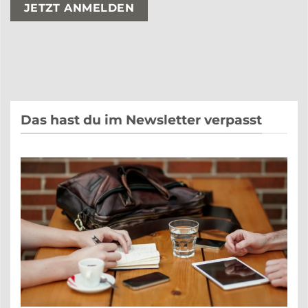
Bitte lasse dieses Feld leer.
Bitte lasse dieses Feld leer.
Das hast du im Newsletter verpasst