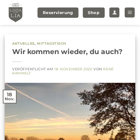
Zum
Inhalt
Reservierung
Shop
springen
AKTUELLES
,
MITTAGSTISCH
Wir kommen wieder, du auch?
VERÖFFENTLICHT AM
18. NOVEMBER 2020
VON
RENÉ
RAMMELT
18
Nov.