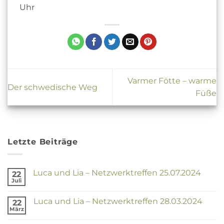
Uhr
Varmer Fötte – warme
Der schwedische Weg
Füße
Letzte Beiträge
Luca und Lia – Netzwerktreffen 25.07.2024
22
Juli
Keine
Kommentare
zu
Luca und Lia – Netzwerktreffen 28.03.2024
22
Luca
und
März
Keine
Lia
Kommentare
–
zu