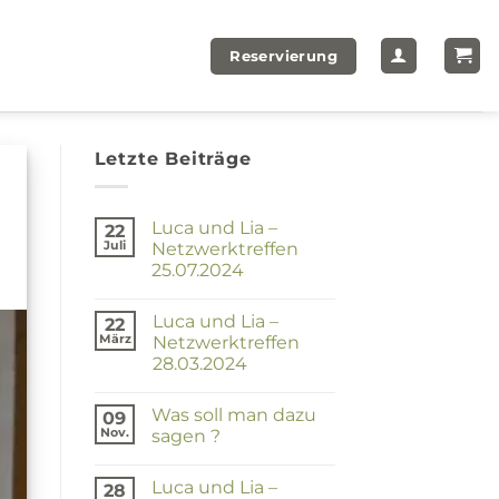
Reservierung
Letzte Beiträge
Luca und Lia –
22
Juli
Netzwerktreffen
25.07.2024
Keine
Kommentare
Luca und Lia –
zu
22
Luca
März
Netzwerktreffen
und
28.03.2024
Lia
–
Keine
Netzwerktreffen
Kommentare
25.07.2024
Was soll man dazu
zu
09
Luca
Nov.
sagen ?
und
Lia
Keine
–
Kommentare
Luca und Lia –
zu
Netzwerktreffen
28