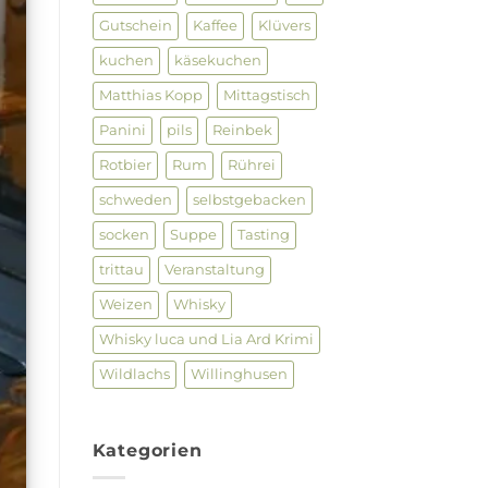
Gutschein
Kaffee
Klüvers
kuchen
käsekuchen
Matthias Kopp
Mittagstisch
Panini
pils
Reinbek
Rotbier
Rum
Rührei
schweden
selbstgebacken
socken
Suppe
Tasting
trittau
Veranstaltung
Weizen
Whisky
Whisky luca und Lia Ard Krimi
Wildlachs
Willinghusen
Kategorien