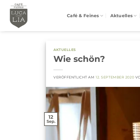
Zum
Inhalt
Café & Feines
Aktuelles
springen
AKTUELLES
Wie schön?
VERÖFFENTLICHT AM
12. SEPTEMBER 2020
V
12
Sep.