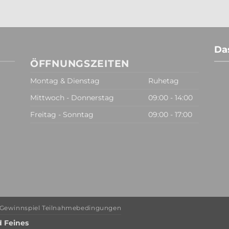
Da
ÖFFNUNGSZEITEN
Montag & Dienstag
Ruhetag
Mittwoch - Donnerstag
09:00 - 14:00
Freitag - Sonntag
09:00 - 17:00
Gewinnspiel Teilnahmebedingungen
d Feines