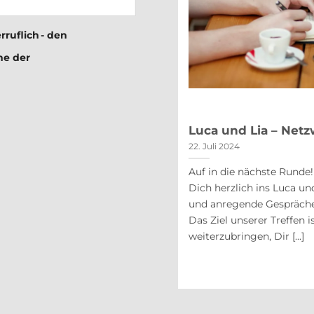
rruflich - den
me der
nd Lia am 26. Januar 2023
Luca und Lia – Netz
22. Juli 2024
Auf in die nächste Runde
chten Wir freuen uns auf unser erstes
Dich herzlich ins Luca un
nach langer Zeit hast Du hier die
und anregende Gespräche
 Gin Tasting teilzunehmen oder eine
Das Ziel unserer Treffen 
ebe eine Reise in die Welt des [...]
weiterzubringen, Dir [...]