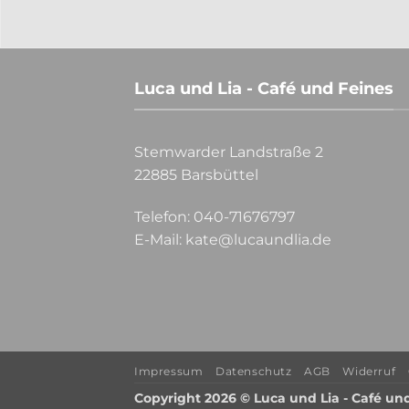
Luca und Lia - Café und Feines
Stemwarder Landstraße 2
22885 Barsbüttel
Telefon:
040-71676797
E-Mail:
kate@lucaundlia.de
Impressum
Datenschutz
AGB
Widerruf
Copyright 2026 © Luca und Lia - Café un