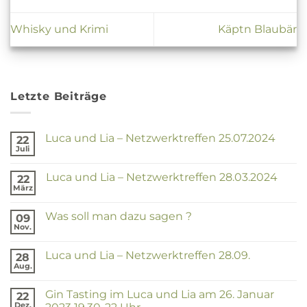
Whisky und Krimi
Käptn Blaubär
Letzte Beiträge
Luca und Lia – Netzwerktreffen 25.07.2024
22
Juli
Keine
Kommentare
zu
Luca und Lia – Netzwerktreffen 28.03.2024
22
Luca
und
März
Keine
Lia
Kommentare
–
zu
Netzwerktreffen
Was soll man dazu sagen ?
09
Luca
25.07.2024
und
Nov.
Keine
Lia
Kommentare
–
zu
Netzwerktreffen
Luca und Lia – Netzwerktreffen 28.09.
28
Was
28.03.2024
soll
Aug.
Keine
man
Kommentare
dazu
zu
sagen
Gin Tasting im Luca und Lia am 26. Januar
22
Luca
?
und
Dez.