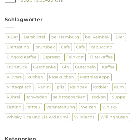
2023 19.30-22 Uhr
Lia
Keine
–
Kommentare
Netzwerktreffen
zu
28.09.
Gin
Schlagwörter
Tasting
im
Luca
und
9-Bar
Barsbüttel
bei Hamburg
bei Reinbek
Bier
Lia
am
Biertasting
brunsbek
Cafe
Café
capuccino
26.
Januar
2023
Elbgold Kaffee
Espresso
Feinkost
Filterkaffee
19.30-
22
Frühstück
Geschenke
Gin
Gutschein
Kaffee
Uhr
Klüvers
kuchen
käsekuchen
Matthias Kopp
Mittagstisch
Panini
pils
Reinbek
Rotbier
Rum
Rührei
schweden
selbstgebacken
socken
Suppe
Tasting
trittau
Veranstaltung
Weizen
Whisky
Whisky luca und Lia Ard Krimi
Wildlachs
Willinghusen
Kategorien