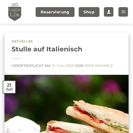
Zum
Inhalt
Reservierung
Shop
springen
AKTUELLES
Stulle auf Italienisch
VERÖFFENTLICHT AM
21. JULI 2020
VON
RENÉ RAMMELT
21
Juli