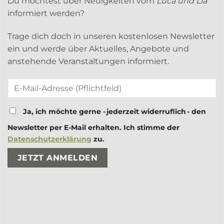
Du möchtest über Neuigkeiten vom
Luca und Lia
informiert werden?
Trage dich doch in unseren kostenlosen Newsletter
ein und werde über Aktuelles, Angebote und
anstehende Veranstaltungen informiert.
Ja, ich möchte gerne - jederzeit widerruflich - den
Newsletter per E-Mail erhalten. Ich stimme der
Datenschutzerklärung
zu.
Bitte lasse dieses Feld leer.
Bitte lasse dieses Feld leer.