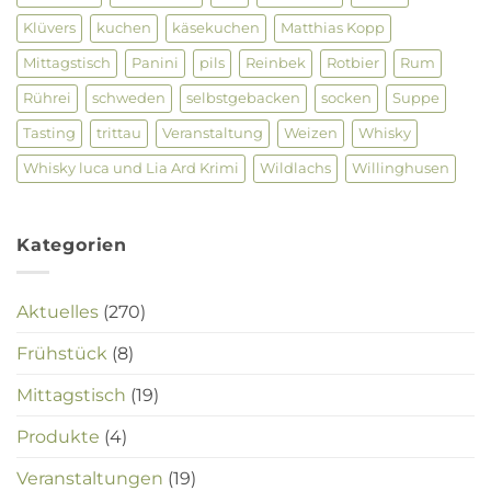
Klüvers
kuchen
käsekuchen
Matthias Kopp
Mittagstisch
Panini
pils
Reinbek
Rotbier
Rum
Rührei
schweden
selbstgebacken
socken
Suppe
Tasting
trittau
Veranstaltung
Weizen
Whisky
Whisky luca und Lia Ard Krimi
Wildlachs
Willinghusen
Kategorien
Aktuelles
(270)
Frühstück
(8)
Mittagstisch
(19)
Produkte
(4)
Veranstaltungen
(19)