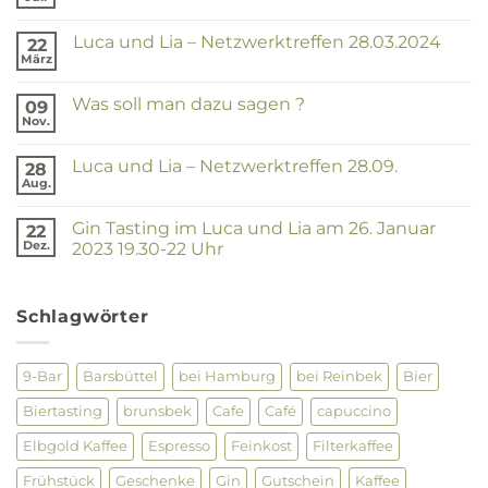
Keine
Kommentare
zu
Luca und Lia – Netzwerktreffen 28.03.2024
22
Luca
und
März
Keine
Lia
Kommentare
–
zu
Netzwerktreffen
Was soll man dazu sagen ?
09
Luca
25.07.2024
und
Nov.
Keine
Lia
Kommentare
–
zu
Netzwerktreffen
Luca und Lia – Netzwerktreffen 28.09.
28
Was
28.03.2024
soll
Aug.
Keine
man
Kommentare
dazu
zu
sagen
Gin Tasting im Luca und Lia am 26. Januar
22
Luca
?
und
Dez.
2023 19.30-22 Uhr
Lia
Keine
–
Kommentare
Netzwerktreffen
zu
28.09.
Gin
Schlagwörter
Tasting
im
Luca
und
9-Bar
Barsbüttel
bei Hamburg
bei Reinbek
Bier
Lia
am
Biertasting
brunsbek
Cafe
Café
capuccino
26.
Januar
2023
Elbgold Kaffee
Espresso
Feinkost
Filterkaffee
19.30-
22
Frühstück
Geschenke
Gin
Gutschein
Kaffee
Uhr