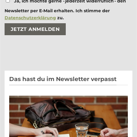
Ja, ich möchte gerne - jederzeit widerruflich - den
Newsletter per E-Mail erhalten. Ich stimme der
Datenschutzerklärung
zu.
Bitte lasse dieses Feld leer.
Bitte lasse dieses Feld leer.
Das hast du im Newsletter verpasst