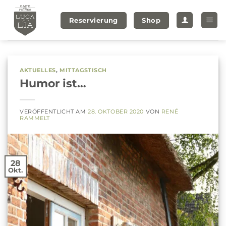
Zum
Inhalt
Reservierung
Shop
springen
AKTUELLES
,
MITTAGSTISCH
Humor ist…
VERÖFFENTLICHT AM
28. OKTOBER 2020
VON
RENÉ
RAMMELT
28
Okt.