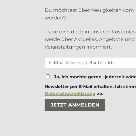
Du möchtest über Neuigkeiten vom
werden?
Trage dich doch in unseren kostenlo
werde über Aktuelles, Angebote un
Veranstaltungen informiert.
Ja, ich möchte gerne - jederzeit wide
Newsletter per E-Mail erhalten. Ich stim
Datenschutzerklärung
zu.
Bitte lasse dieses Feld leer.
Bitte lasse dieses Feld leer.
treffen 28.09.
Gin Tasting im Luca u
19.30-22 Uhr
22. Dezember 2022