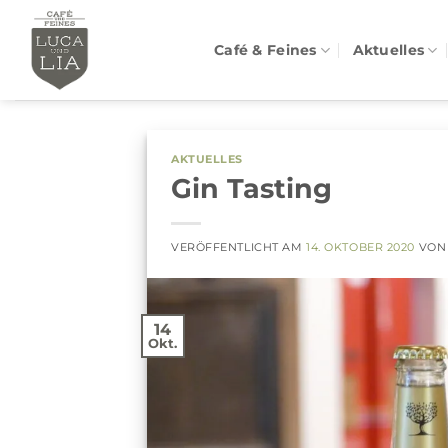
Zum
Inhalt
Café & Feines
Aktuelles
springen
AKTUELLES
Gin Tasting
VERÖFFENTLICHT AM
14. OKTOBER 2020
VO
14
Okt.