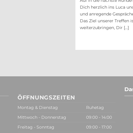
Auf in die nächste Runde
chten Wir freuen uns auf unser erstes
Dich herzlich ins Luca un
nach langer Zeit hast Du hier die
und anregende Gespräche
 Gin Tasting teilzunehmen oder eine
Das Ziel unserer Treffen 
ebe eine Reise in die Welt des [...]
weiterzubringen, Dir [...]
Da
ÖFFNUNGSZEITEN
Montag & Dienstag
Ruhetag
Mittwoch - Donnerstag
09:00 - 14:00
Freitag - Sonntag
09:00 - 17:00