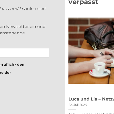
verpasst
Luca und Lia
informiert
sen Newsletter ein und
d anstehende
rruflich - den
me der
nd Lia am 26. Januar 2023
Luca und Lia – Netz
22. Juli 2024