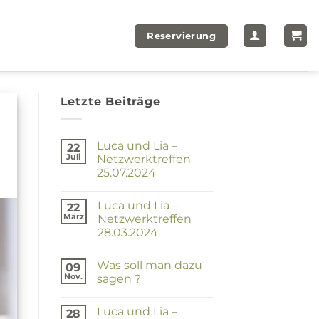
Reservierung
Letzte Beiträge
Luca und Lia –
22
Juli
Netzwerktreffen
25.07.2024
Keine
Kommentare
Luca und Lia –
zu
22
Luca
März
Netzwerktreffen
und
28.03.2024
Lia
–
Keine
Netzwerktreffen
Kommentare
25.07.2024
Was soll man dazu
zu
09
Luca
Nov.
sagen ?
und
Lia
Keine
–
Kommentare
Luca und Lia –
zu
Netzwerktreffen
28