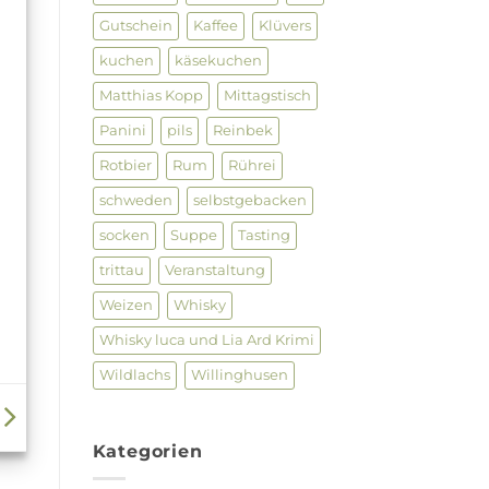
Gutschein
Kaffee
Klüvers
kuchen
käsekuchen
Matthias Kopp
Mittagstisch
Panini
pils
Reinbek
Rotbier
Rum
Rührei
schweden
selbstgebacken
socken
Suppe
Tasting
trittau
Veranstaltung
Weizen
Whisky
Whisky luca und Lia Ard Krimi
Wildlachs
Willinghusen
Kategorien