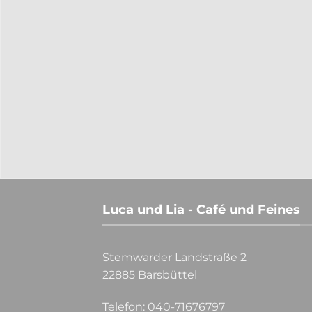
n die nächsten Runden. Diese
Die Geschenkidee zu Weihna
äre im Luca und Lia statt.
Gintasting in 2023. Endlich 
ffen tolle Gäste begrüßen konnten
Möglichkeit selbst an einem
hrt hatten, möchten wir die Serie
Teilnahme zu verschenken. Erl
Luca und Lia - Café und Feines
Stemwarder Landstraße 2
22885 Barsbüttel
Telefon:
040-71676797