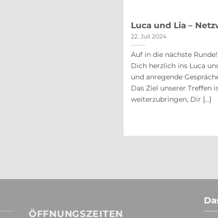
nd Lia am 26. Januar 2023
Luca und Lia – Netz
22. Juli 2024
Auf in die nächste Runde
chten Wir freuen uns auf unser erstes
Dich herzlich ins Luca un
nach langer Zeit hast Du hier die
und anregende Gespräche
 Gin Tasting teilzunehmen oder eine
Das Ziel unserer Treffen 
ebe eine Reise in die Welt des [...]
weiterzubringen, Dir [...]
Da
ÖFFNUNGSZEITEN