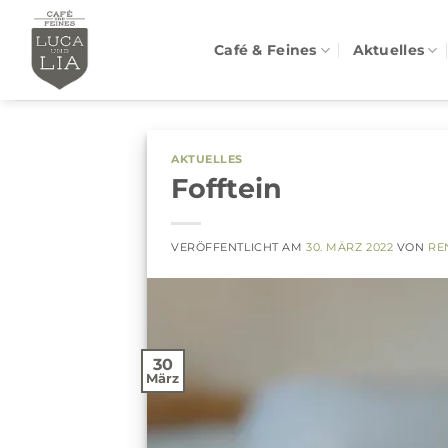
Zum
Inhalt
Café & Feines
Aktuelles
springen
AKTUELLES
Fofftein
VERÖFFENTLICHT AM
30. MÄRZ 2022
VON
RE
30
März