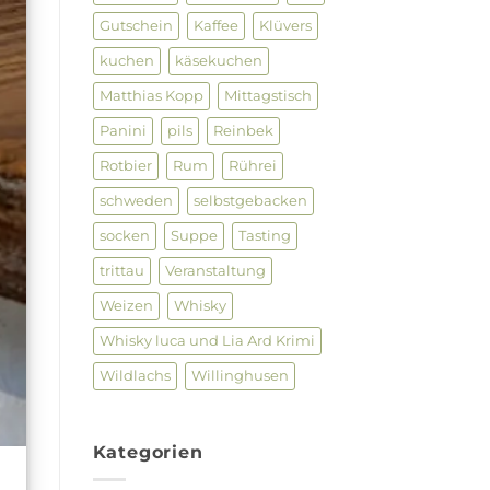
Gutschein
Kaffee
Klüvers
kuchen
käsekuchen
Matthias Kopp
Mittagstisch
Panini
pils
Reinbek
Rotbier
Rum
Rührei
schweden
selbstgebacken
socken
Suppe
Tasting
trittau
Veranstaltung
Weizen
Whisky
Whisky luca und Lia Ard Krimi
Wildlachs
Willinghusen
Kategorien