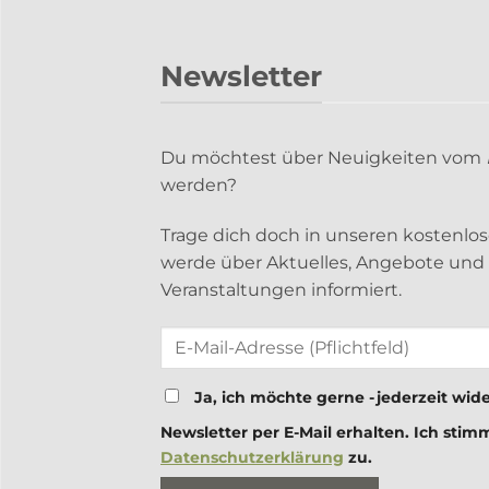
Newsletter
Du möchtest über Neuigkeiten vom
werden?
Trage dich doch in unseren kostenlo
werde über Aktuelles, Angebote un
Veranstaltungen informiert.
Ja, ich möchte gerne - jederzeit wide
Newsletter per E-Mail erhalten. Ich stim
Datenschutzerklärung
zu.
Bitte lasse dieses Feld leer.
Bitte lasse dieses Feld leer.