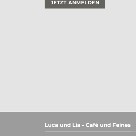
treffen 28.09.
Gin Tasting im Luca u
19.30-22 Uhr
22. Dezember 2022
n die nächsten Runden. Diese
Die Geschenkidee zu Weihna
äre im Luca und Lia statt.
Gintasting in 2023. Endlich 
ffen tolle Gäste begrüßen konnten
Möglichkeit selbst an einem
hrt hatten, möchten wir die Serie
Teilnahme zu verschenken. Erl
Luca und Lia - Café und Feines