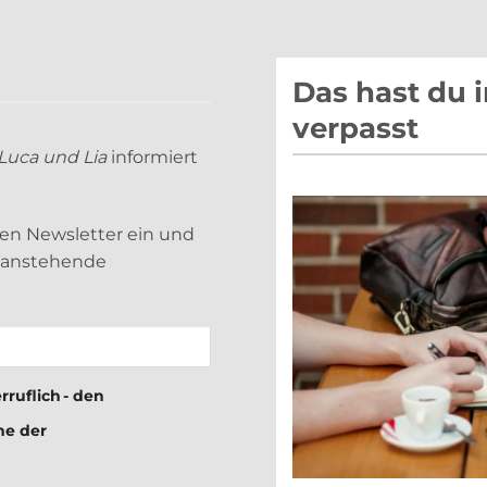
Das hast du 
verpasst
Luca und Lia
informiert
sen Newsletter ein und
d anstehende
rruflich - den
me der