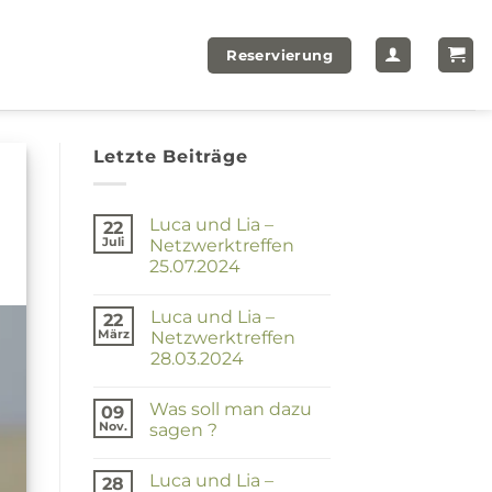
Reservierung
Letzte Beiträge
Luca und Lia –
22
Juli
Netzwerktreffen
25.07.2024
Keine
Kommentare
Luca und Lia –
zu
22
Luca
März
Netzwerktreffen
und
28.03.2024
Lia
–
Keine
Netzwerktreffen
Kommentare
25.07.2024
Was soll man dazu
zu
09
Luca
Nov.
sagen ?
und
Lia
Keine
–
Kommentare
Luca und Lia –
zu
Netzwerktreffen
28