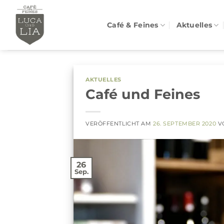
Zum
Inhalt
Café & Feines
Aktuelles
springen
AKTUELLES
Café und Feines
VERÖFFENTLICHT AM
26. SEPTEMBER 2020
V
26
Sep.