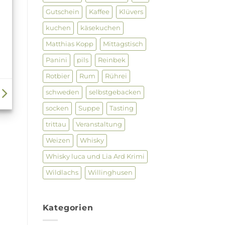
Gutschein
Kaffee
Klüvers
kuchen
käsekuchen
Matthias Kopp
Mittagstisch
Panini
pils
Reinbek
Rotbier
Rum
Rührei
schweden
selbstgebacken
socken
Suppe
Tasting
trittau
Veranstaltung
Weizen
Whisky
Whisky luca und Lia Ard Krimi
Wildlachs
Willinghusen
Kategorien