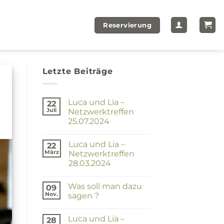
Reservierung
Letzte Beiträge
Luca und Lia –
22
Juli
Netzwerktreffen
25.07.2024
Keine
Kommentare
Luca und Lia –
zu
22
Luca
März
Netzwerktreffen
und
28.03.2024
Lia
–
Keine
Netzwerktreffen
Kommentare
25.07.2024
Was soll man dazu
zu
09
Luca
Nov.
sagen ?
und
Lia
Keine
–
Kommentare
Luca und Lia –
zu
Netzwerktreffen
28