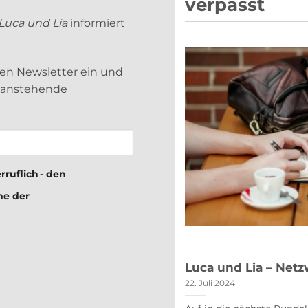
verpasst
Luca und Lia
informiert
sen Newsletter ein und
d anstehende
rruflich - den
me der
nd Lia am 26. Januar 2023
Luca und Lia – Netz
22. Juli 2024