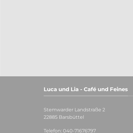
n die nächsten Runden. Diese
Die Geschenkidee zu Weihna
äre im Luca und Lia statt.
Gintasting in 2023. Endlich 
ffen tolle Gäste begrüßen konnten
Möglichkeit selbst an einem
hrt hatten, möchten wir die Serie
Teilnahme zu verschenken. Erl
Luca und Lia - Café und Feines
Stemwarder Landstraße 2
22885 Barsbüttel
Telefon:
040-71676797