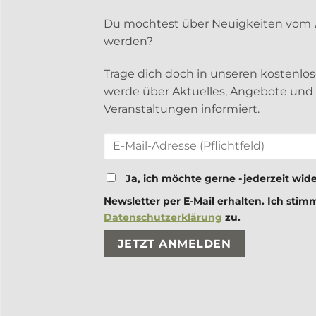
Du möchtest über Neuigkeiten vom
werden?
Trage dich doch in unseren kostenlo
werde über Aktuelles, Angebote un
Veranstaltungen informiert.
Ja, ich möchte gerne - jederzeit wide
Newsletter per E-Mail erhalten. Ich stim
Datenschutzerklärung
zu.
Bitte lasse dieses Feld leer.
Bitte lasse dieses Feld leer.
treffen 28.09.
Gin Tasting im Luca u
19.30-22 Uhr
22. Dezember 2022