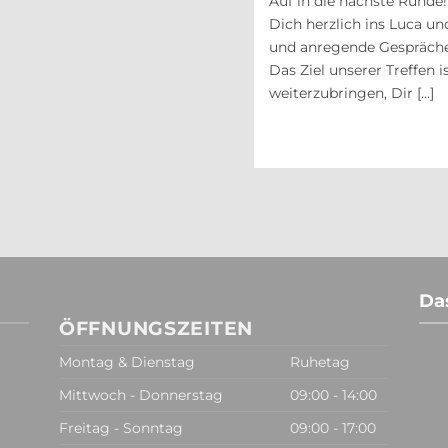
Auf in die nächste Runde
chten Wir freuen uns auf unser erstes
Dich herzlich ins Luca un
nach langer Zeit hast Du hier die
und anregende Gespräche
 Gin Tasting teilzunehmen oder eine
Das Ziel unserer Treffen 
ebe eine Reise in die Welt des [...]
weiterzubringen, Dir [...]
Da
ÖFFNUNGSZEITEN
Montag & Dienstag
Ruhetag
Mittwoch - Donnerstag
09:00 - 14:00
Freitag - Sonntag
09:00 - 17:00