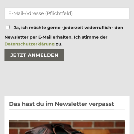
Ja, ich möchte gerne - jederzeit widerruflich - den
Newsletter per E-Mail erhalten. Ich stimme der
Datenschutzerklärung
zu.
Bitte lasse dieses Feld leer.
Bitte lasse dieses Feld leer.
Das hast du im Newsletter verpasst