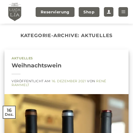
Zum
Inhalt
Reservierung
Shop
springen
KATEGORIE-ARCHIVE:
AKTUELLES
AKTUELLES
Weihnachtswein
VERÖFFENTLICHT AM
16. DEZEMBER 2021
VON
RENÉ
RAMMELT
16
Dez.