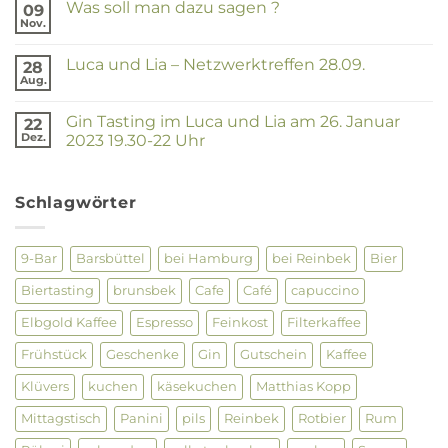
Netzwerktreffen
Was soll man dazu sagen ?
09
Luca
25.07.2024
und
Nov.
Keine
Lia
Kommentare
–
zu
Netzwerktreffen
Luca und Lia – Netzwerktreffen 28.09.
28
Was
28.03.2024
soll
Aug.
Keine
man
Kommentare
dazu
zu
sagen
Gin Tasting im Luca und Lia am 26. Januar
22
Luca
?
und
Dez.
2023 19.30-22 Uhr
Lia
Keine
–
Kommentare
Netzwerktreffen
zu
28.09.
Gin
Schlagwörter
Tasting
im
Luca
und
9-Bar
Barsbüttel
bei Hamburg
bei Reinbek
Bier
Lia
am
Biertasting
brunsbek
Cafe
Café
capuccino
26.
Januar
2023
Elbgold Kaffee
Espresso
Feinkost
Filterkaffee
19.30-
22
Frühstück
Geschenke
Gin
Gutschein
Kaffee
Uhr
Klüvers
kuchen
käsekuchen
Matthias Kopp
Mittagstisch
Panini
pils
Reinbek
Rotbier
Rum