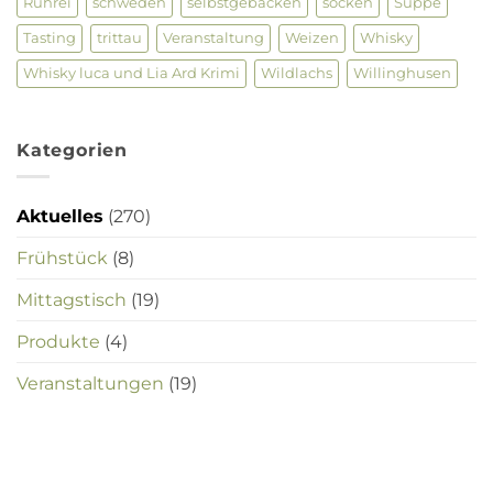
Rührei
schweden
selbstgebacken
socken
Suppe
Tasting
trittau
Veranstaltung
Weizen
Whisky
Whisky luca und Lia Ard Krimi
Wildlachs
Willinghusen
Kategorien
Aktuelles
(270)
Frühstück
(8)
Mittagstisch
(19)
Produkte
(4)
Veranstaltungen
(19)