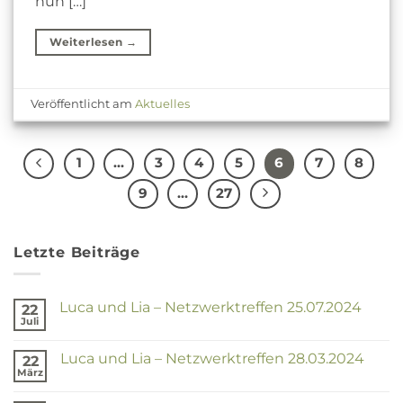
nun […]
Weiterlesen
→
Veröffentlicht am
Aktuelles
1
…
3
4
5
6
7
8
9
…
27
Letzte Beiträge
Luca und Lia – Netzwerktreffen 25.07.2024
22
Juli
Keine
Kommentare
zu
Luca und Lia – Netzwerktreffen 28.03.2024
22
Luca
und
März
Keine
Lia
Kommentare
–
zu