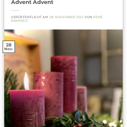
Advent Advent
VERÖFFENTLICHT AM
28. NOVEMBER 2021
VON
RENÉ
RAMMELT
28
Nov.