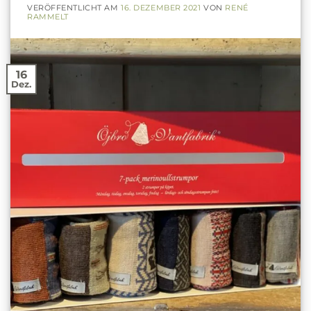
VERÖFFENTLICHT AM
16. DEZEMBER 2021
VON
RENÉ
RAMMELT
16
Dez.