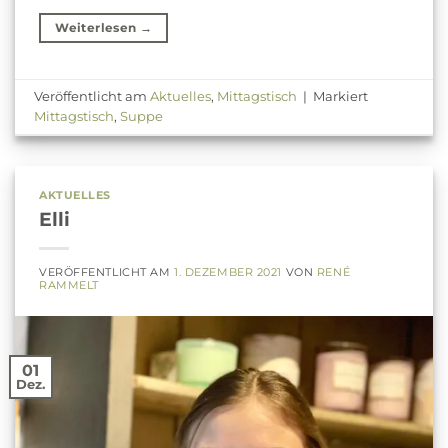
Weiterlesen
→
Veröffentlicht am
Aktuelles
,
Mittagstisch
|
Markiert
Mittagstisch
,
Suppe
AKTUELLES
Elli
VERÖFFENTLICHT AM
1. DEZEMBER 2021
VON
RENÉ
RAMMELT
01
Dez.