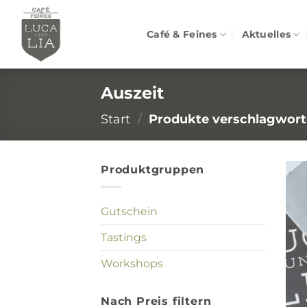
Zum
Inhalt
Café & Feines
Aktuelles
springen
Auszeit
Start
/
Produkte verschlagworte
Produktgruppen
Gutschein
Tastings
Workshops
Nach Preis filtern