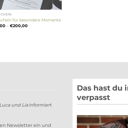
SCHEIN
schein für besondere Momente
Preisspanne:
,00
–
€
200,00
€10,00
bis
€200,00
Das hast du 
verpasst
Luca und Lia
informiert
sen Newsletter ein und