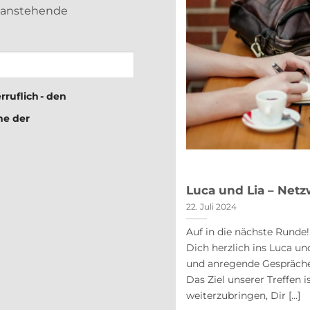
d anstehende
rruflich - den
me der
nd Lia am 26. Januar 2023
Luca und Lia – Netz
22. Juli 2024
Auf in die nächste Runde
chten Wir freuen uns auf unser erstes
Dich herzlich ins Luca un
nach langer Zeit hast Du hier die
und anregende Gespräche
 Gin Tasting teilzunehmen oder eine
Das Ziel unserer Treffen 
ebe eine Reise in die Welt des [...]
weiterzubringen, Dir [...]