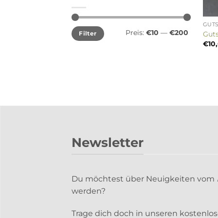
GUT
Min.
Max.
Preis:
€10
—
€200
Gut
Filter
Preis
Preis
€
10
Newsletter
Du möchtest über Neuigkeiten vom
werden?
Trage dich doch in unseren kostenlo